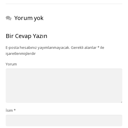
Ekipman Kiralama
Yorum yok
Palyanço Servisi
Bir Cevap Yazın
Kokteyl Organizasyonu
E-posta hesabınız yayımlanmayacak.
Gerekli alanlar
*
ile
Animasyon & Gösteri Hizmetleri
işaretlenmişlerdir
Dönemsel Organizasyonlar
Yorum
Kurumsal Organizasyonlar
Piknik Organizasyonu
Mezuniyet Töreni Organizasyonu
İsim
*
Gaziantep Bistro Masa Kiralama