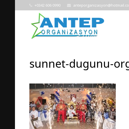
+0342 606 0990
anteporganizasyon@hotmail.c
sunnet-dugunu-or