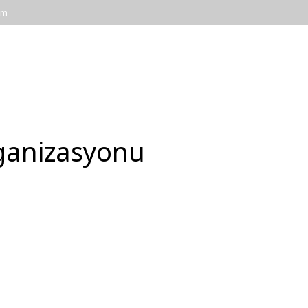
om
ANASAYFA
HAKKIMIZDA
HİZMETLE
ganizasyonu