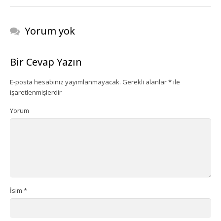
Ekipman Kiralama
Yorum yok
Palyanço Servisi
Bir Cevap Yazın
Kokteyl Organizasyonu
E-posta hesabınız yayımlanmayacak.
Gerekli alanlar
*
ile
Animasyon & Gösteri Hizmetleri
işaretlenmişlerdir
Dönemsel Organizasyonlar
Yorum
Kurumsal Organizasyonlar
Piknik Organizasyonu
Mezuniyet Töreni Organizasyonu
İsim
*
Gaziantep Bistro Masa Kiralama