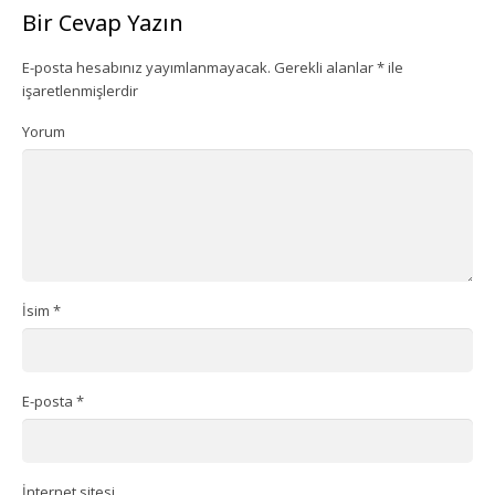
Bir Cevap Yazın
Ekipman Kiralama
E-posta hesabınız yayımlanmayacak.
Gerekli alanlar
*
ile
işaretlenmişlerdir
Palyanço Servisi
Yorum
Kokteyl Organizasyonu
Animasyon & Gösteri Hizmetleri
Dönemsel Organizasyonlar
Kurumsal Organizasyonlar
İsim
*
Piknik Organizasyonu
Mezuniyet Töreni Organizasyonu
E-posta
*
Gaziantep Bistro Masa Kiralama
İnternet sitesi