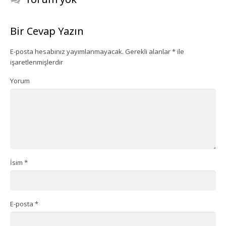
Ekipman Kiralama
Bir Cevap Yazın
Palyanço Servisi
E-posta hesabınız yayımlanmayacak.
Gerekli alanlar
*
ile
işaretlenmişlerdir
Kokteyl Organizasyonu
Yorum
Animasyon & Gösteri Hizmetleri
Dönemsel Organizasyonlar
Kurumsal Organizasyonlar
Piknik Organizasyonu
İsim
*
Mezuniyet Töreni Organizasyonu
E-posta
*
Gaziantep Bistro Masa Kiralama