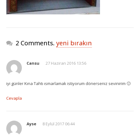
Ekipman Kiralama
Palyanço Servisi
Kokteyl Organizasyonu
2 Comments.
yeni bırakın
Animasyon & Gösteri Hizmetleri
Cansu
27 Haziran 2016 13:56
Dönemsel Organizasyonlar
iyi günler Kına Tahtı ısmarlamak istiyorum dönerseniz sevinirim 🙂
Kurumsal Organizasyonlar
Cevapla
Piknik Organizasyonu
Mezuniyet Töreni Organizasyonu
Ayse
8 Eylül 2017 06:44
Gaziantep Bistro Masa Kiralama