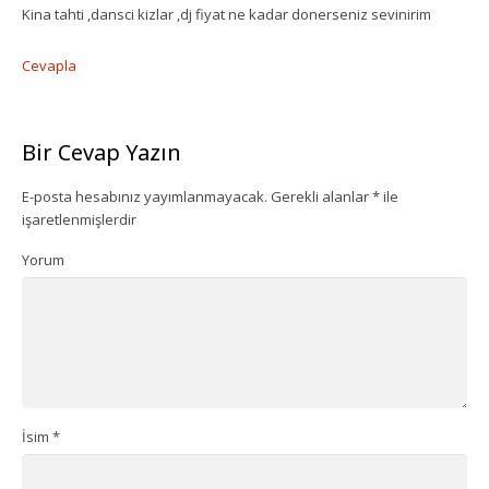
Dansçı Ve Dansöz Kiralama
Kina tahti ,dansci kizlar ,dj fiyat ne kadar donerseniz sevinirim
Gaziantep Organizasyon
Cevapla
Bir Cevap Yazın
E-posta hesabınız yayımlanmayacak.
Gerekli alanlar
*
ile
işaretlenmişlerdir
Yorum
İsim
*