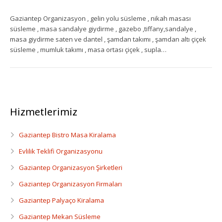
Gaziantep Organizasyon , gelin yolu süsleme , nikah masası
Ekipman Kiralama
süsleme , masa sandalye giydirme , gazebo ,tiffany,sandalye ,
masa giydirme saten ve dantel , şamdan takımı , şamdan altı çiçek
Palyanço Servisi
süsleme , mumluk takımı , masa ortası çiçek , supla…
Kokteyl Organizasyonu
Animasyon & Gösteri Hizmetleri
Hizmetlerimiz
Dönemsel Organizasyonlar
Kurumsal Organizasyonlar
Gaziantep Bistro Masa Kiralama
Evlilik Teklifi Organizasyonu
Piknik Organizasyonu
Gaziantep Organizasyon Şirketleri
Mezuniyet Töreni Organizasyonu
Gaziantep Organizasyon Firmaları
Gaziantep Palyaço Kiralama
Gaziantep Bistro Masa Kiralama
Gaziantep Mekan Süsleme