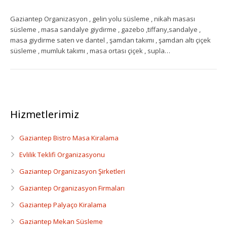
Gaziantep Organizasyon , gelin yolu süsleme , nikah masası
Ekipman Kiralama
süsleme , masa sandalye giydirme , gazebo ,tiffany,sandalye ,
masa giydirme saten ve dantel , şamdan takımı , şamdan altı çiçek
Palyanço Servisi
süsleme , mumluk takımı , masa ortası çiçek , supla…
Kokteyl Organizasyonu
Animasyon & Gösteri Hizmetleri
Hizmetlerimiz
Dönemsel Organizasyonlar
Kurumsal Organizasyonlar
Gaziantep Bistro Masa Kiralama
Evlilik Teklifi Organizasyonu
Piknik Organizasyonu
Gaziantep Organizasyon Şirketleri
Mezuniyet Töreni Organizasyonu
Gaziantep Organizasyon Firmaları
Gaziantep Palyaço Kiralama
Gaziantep Bistro Masa Kiralama
Gaziantep Mekan Süsleme