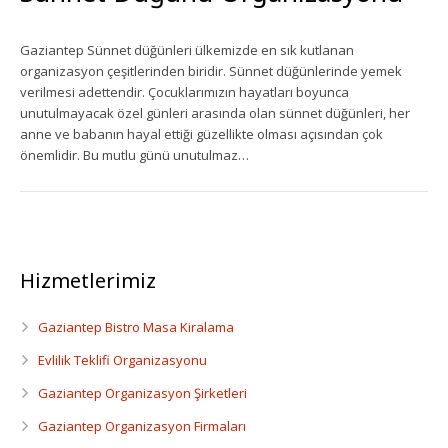
Ekipman Kiralama
Gaziantep Sünnet düğünleri ülkemizde en sık kutlanan
organizasyon çeşitlerinden biridir. Sünnet düğünlerinde yemek
Palyanço Servisi
verilmesi adettendir. Çocuklarımızın hayatları boyunca
unutulmayacak özel günleri arasında olan sünnet düğünleri, her
Kokteyl Organizasyonu
anne ve babanın hayal ettiği güzellikte olması açısından çok
önemlidir. Bu mutlu günü unutulmaz…
Animasyon & Gösteri Hizmetleri
Dönemsel Organizasyonlar
Kurumsal Organizasyonlar
Hizmetlerimiz
Piknik Organizasyonu
Gaziantep Bistro Masa Kiralama
Evlilik Teklifi Organizasyonu
Mezuniyet Töreni Organizasyonu
Gaziantep Organizasyon Şirketleri
Gaziantep Bistro Masa Kiralama
Gaziantep Organizasyon Firmaları