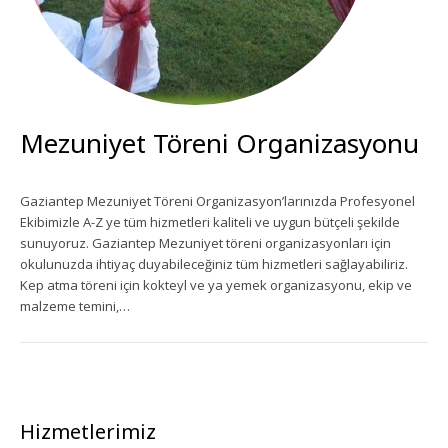
Ekipman Kiralama
Palyanço Servisi
Kokteyl Organizasyonu
Mezuniyet Töreni Organizasyonu
Animasyon & Gösteri Hizmetleri
Gaziantep Mezuniyet Töreni Organizasyon’larınızda Profesyonel
Ekibimizle A-Z ye tüm hizmetleri kaliteli ve uygun bütçeli şekilde
Dönemsel Organizasyonlar
sunuyoruz. Gaziantep Mezuniyet töreni organizasyonları için
okulunuzda ihtiyaç duyabileceğiniz tüm hizmetleri sağlayabiliriz.
Kurumsal Organizasyonlar
Kep atma töreni için kokteyl ve ya yemek organizasyonu, ekip ve
malzeme temini,…
Piknik Organizasyonu
Mezuniyet Töreni Organizasyonu
Gaziantep Bistro Masa Kiralama
Hizmetlerimiz