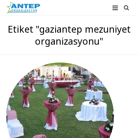
ANASAYFA
Etiket "gaziantep mezuniyet
HAKKIMIZDA
organizasyonu"
HİZMETLERİMİZ
FOTO GALERİ
Düğün Organizasyonu
İLETİŞİM
Açılış Organizasyonu
Sünnet Düğünü Organizasyonu
Süsleme Hizmetleri
Doğum Günü Organizasyonu
Balon Süsleme