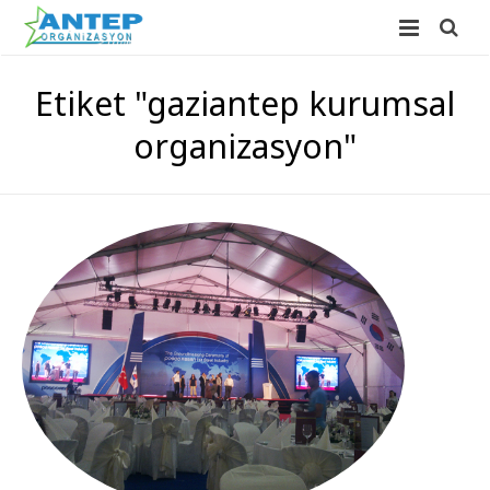
ANASAYFA
Etiket "gaziantep kurumsal
HAKKIMIZDA
organizasyon"
HİZMETLERİMİZ
FOTO GALERİ
Düğün Organizasyonu
İLETİŞİM
Açılış Organizasyonu
Sünnet Düğünü Organizasyonu
Süsleme Hizmetleri
Doğum Günü Organizasyonu
Balon Süsleme