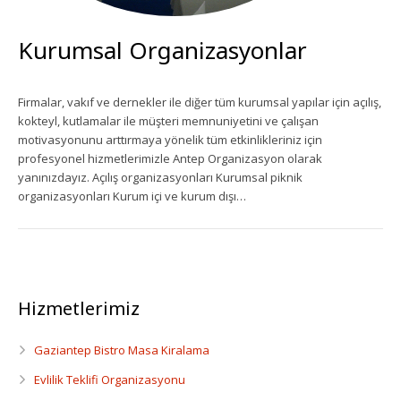
Ekipman Kiralama
Kurumsal Organizasyonlar
Palyanço Servisi
Firmalar, vakıf ve dernekler ile diğer tüm kurumsal yapılar için açılış,
Kokteyl Organizasyonu
kokteyl, kutlamalar ile müşteri memnuniyetini ve çalışan
motivasyonunu arttırmaya yönelik tüm etkinlikleriniz için
Animasyon & Gösteri Hizmetleri
profesyonel hizmetlerimizle Antep Organizasyon olarak
yanınızdayız. Açılış organizasyonları Kurumsal piknik
organizasyonları Kurum içi ve kurum dışı…
Dönemsel Organizasyonlar
Kurumsal Organizasyonlar
Piknik Organizasyonu
Hizmetlerimiz
Mezuniyet Töreni Organizasyonu
Gaziantep Bistro Masa Kiralama
Gaziantep Bistro Masa Kiralama
Evlilik Teklifi Organizasyonu