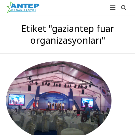
ANASAYFA
Etiket "gaziantep fuar
HAKKIMIZDA
organizasyonları"
HİZMETLERİMİZ
FOTO GALERİ
Düğün Organizasyonu
İLETİŞİM
Açılış Organizasyonu
Sünnet Düğünü Organizasyonu
Süsleme Hizmetleri
Doğum Günü Organizasyonu
Balon Süsleme