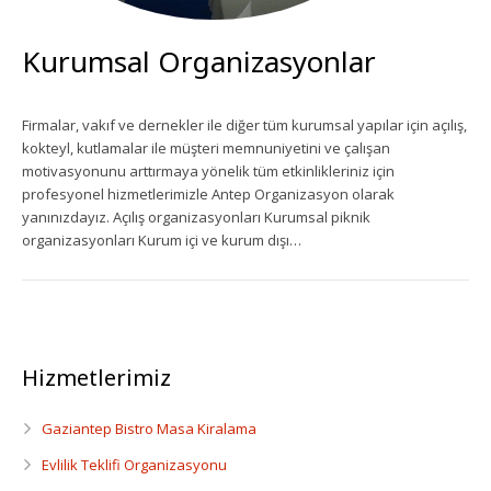
Ekipman Kiralama
Kurumsal Organizasyonlar
Palyanço Servisi
Firmalar, vakıf ve dernekler ile diğer tüm kurumsal yapılar için açılış,
Kokteyl Organizasyonu
kokteyl, kutlamalar ile müşteri memnuniyetini ve çalışan
motivasyonunu arttırmaya yönelik tüm etkinlikleriniz için
Animasyon & Gösteri Hizmetleri
profesyonel hizmetlerimizle Antep Organizasyon olarak
yanınızdayız. Açılış organizasyonları Kurumsal piknik
organizasyonları Kurum içi ve kurum dışı…
Dönemsel Organizasyonlar
Kurumsal Organizasyonlar
Piknik Organizasyonu
Hizmetlerimiz
Mezuniyet Töreni Organizasyonu
Gaziantep Bistro Masa Kiralama
Gaziantep Bistro Masa Kiralama
Evlilik Teklifi Organizasyonu