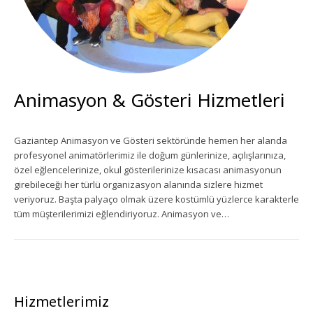
Ekipman Kiralama
Palyanço Servisi
Kokteyl Organizasyonu
Animasyon & Gösteri Hizmetleri
Animasyon & Gösteri Hizmetleri
Gaziantep Animasyon ve Gösteri sektöründe hemen her alanda
profesyonel animatörlerimiz ile doğum günlerinize, açılışlarınıza,
Dönemsel Organizasyonlar
özel eğlencelerinize, okul gösterilerinize kısacası animasyonun
girebileceği her türlü organizasyon alanında sizlere hizmet
Kurumsal Organizasyonlar
veriyoruz. Başta palyaço olmak üzere kostümlü yüzlerce karakterle
tüm müşterilerimizi eğlendiriyoruz. Animasyon ve…
Piknik Organizasyonu
Mezuniyet Töreni Organizasyonu
Gaziantep Bistro Masa Kiralama
Hizmetlerimiz