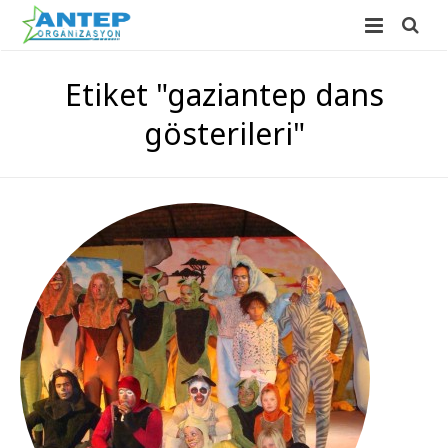
ANASAYFA
Etiket "gaziantep dans
HAKKIMIZDA
gösterileri"
HİZMETLERİMİZ
FOTO GALERİ
Düğün Organizasyonu
İLETİŞİM
Açılış Organizasyonu
Sünnet Düğünü Organizasyonu
Süsleme Hizmetleri
Doğum Günü Organizasyonu
Balon Süsleme