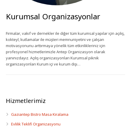
Ekipman Kiralama
Kurumsal Organizasyonlar
Palyanço Servisi
Firmalar, vakıf ve dernekler ile diğer tüm kurumsal yapılar için açılış,
Kokteyl Organizasyonu
kokteyl, kutlamalar ile müşteri memnuniyetini ve çalışan
motivasyonunu arttırmaya yönelik tüm etkinlikleriniz için
Animasyon & Gösteri Hizmetleri
profesyonel hizmetlerimizle Antep Organizasyon olarak
yanınızdayız. Açılış organizasyonları Kurumsal piknik
organizasyonları Kurum içi ve kurum dışı…
Dönemsel Organizasyonlar
Kurumsal Organizasyonlar
Piknik Organizasyonu
Hizmetlerimiz
Mezuniyet Töreni Organizasyonu
Gaziantep Bistro Masa Kiralama
Gaziantep Bistro Masa Kiralama
Evlilik Teklifi Organizasyonu