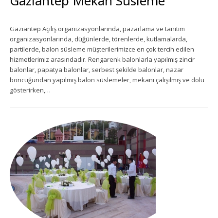
Gaziantep Mekan Süsleme
Ekipman Kiralama
Gaziantep Açılış organizasyonlarında, pazarlama ve tanıtım
organizasyonlarında, düğünlerde, törenlerde, kutlamalarda,
Palyanço Servisi
partilerde, balon süsleme müşterilerimizce en çok tercih edilen
hizmetlerimiz arasındadır. Rengarenk balonlarla yapılmış zincir
Kokteyl Organizasyonu
balonlar, papatya balonlar, serbest şekilde balonlar, nazar
boncuğundan yapılmış balon süslemeler, mekanı çalışılmış ve dolu
Animasyon & Gösteri Hizmetleri
gösterirken,…
Dönemsel Organizasyonlar
Kurumsal Organizasyonlar
Piknik Organizasyonu
Mezuniyet Töreni Organizasyonu
Gaziantep Bistro Masa Kiralama