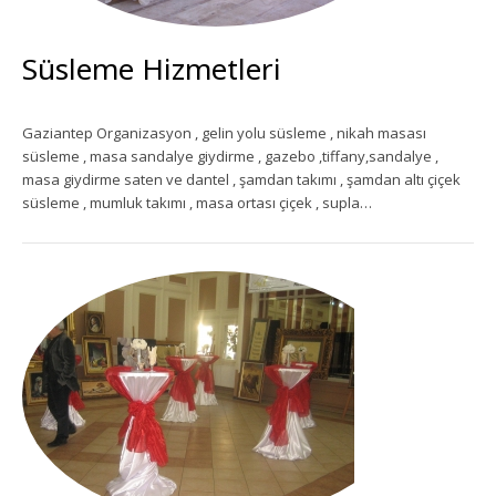
Dansçı Ve Dansöz Kiralama
Gaziantep Organizasyon
Süsleme Hizmetleri
Gaziantep Organizasyon , gelin yolu süsleme , nikah masası
süsleme , masa sandalye giydirme , gazebo ,tiffany,sandalye ,
masa giydirme saten ve dantel , şamdan takımı , şamdan altı çiçek
süsleme , mumluk takımı , masa ortası çiçek , supla…