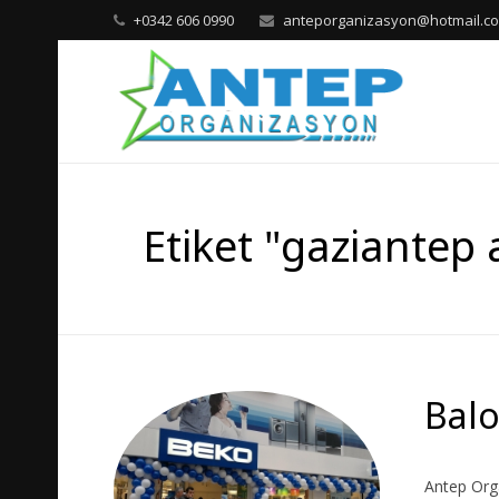
+0342 606 0990
anteporganizasyon@hotmail.c
Etiket "gaziantep 
Bal
Antep Orga