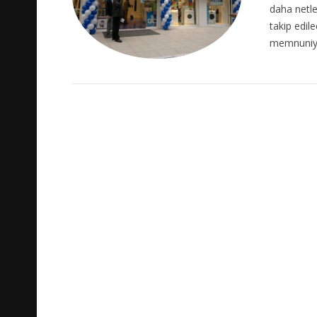
daha netl
takip edil
memnuniyet