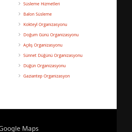
Süsleme Hizmetleri
Balon Süsleme
Kokteyl Organizasyonu
Doğum Günü Organizasyonu
Açılış Organizasyonu
Sünnet Düğünü Organizasyonu
Düğün Organizasyonu
Gaziantep Organizasyon
Google Maps