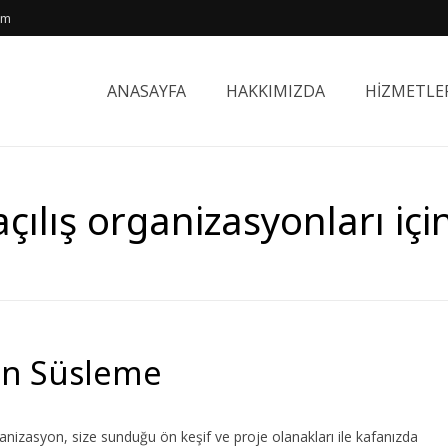
om
ANASAYFA
HAKKIMIZDA
HİZMETLE
açılış organizasyonları iç
on Süsleme
nizasyon, size sunduğu ön keşif ve proje olanakları ile kafanızda